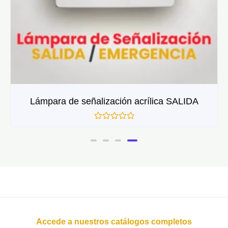
Lámpara de señalización acrílica SALIDA
Valorado
con
0
de
5
Accede a nuestros catálogos completos